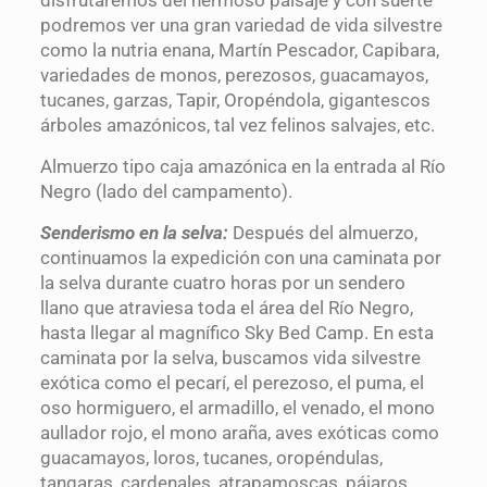
disfrutaremos del hermoso paisaje y con suerte
podremos ver una gran variedad de vida silvestre
como la nutria enana, Martín Pescador, Capibara,
variedades de monos, perezosos, guacamayos,
tucanes, garzas, Tapir, Oropéndola, gigantescos
árboles amazónicos, tal vez felinos salvajes, etc.
Almuerzo tipo caja amazónica en la entrada al Río
Negro (lado del campamento).
Senderismo en la selva:
Después del almuerzo,
continuamos la expedición con una caminata por
la selva durante cuatro horas por un sendero
llano que atraviesa toda el área del Río Negro,
hasta llegar al magnífico Sky Bed Camp. En esta
caminata por la selva, buscamos vida silvestre
exótica como el pecarí, el perezoso, el puma, el
oso hormiguero, el armadillo, el venado, el mono
aullador rojo, el mono araña, aves exóticas como
guacamayos, loros, tucanes, oropéndulas,
tangaras, cardenales, atrapamoscas, pájaros