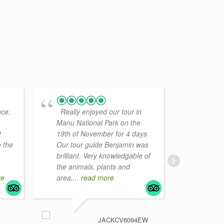
nce.
Really enjoyed our tour in
This 
Manu National Park on the
got to
2
19th of November for 4 days.
birds
 the
Our tour guide Benjamin was
saw a
brilliant. Very knowledgable of
amazi
the animals, plants and
hard
.
re
area.
... read more
MONAMM4653
NOVEMBER 28
JACKCV6094EW