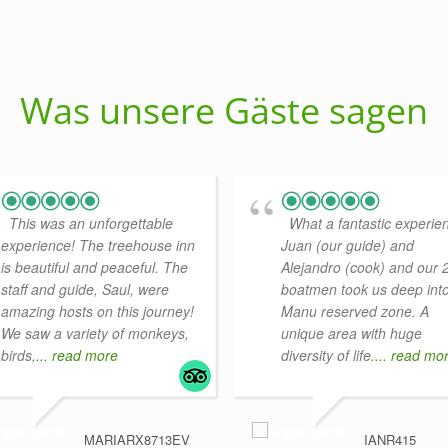
Was unsere Gäste sagen
This was an unforgettable
What a fantastic experie
experience! The treehouse inn
Juan (our guide) and
is beautiful and peaceful. The
Alejandro (cook) and our 
staff and guide, Saul, were
boatmen took us deep into
amazing hosts on this journey!
Manu reserved zone. A
We saw a variety of monkeys,
unique area with huge
birds,
... read more
diversity of life.
... read mo
MARIARX8713EV
IANR415