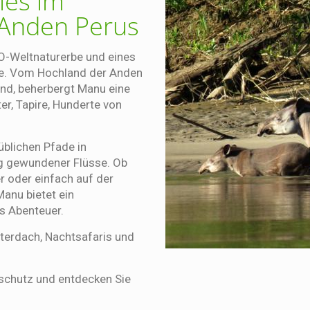
ies im
 Anden Perus
O-Weltnaturerbe und eines
de. Vom Hochland der Anden
nd, beherbergt Manu eine
ter, Tapire, Hunderte von
üblichen Pfade in
g gewundener Flüsse. Ob
r oder einfach auf der
Manu bietet ein
s Abenteuer.
terdach, Nachtsafaris und
rschutz und entdecken Sie